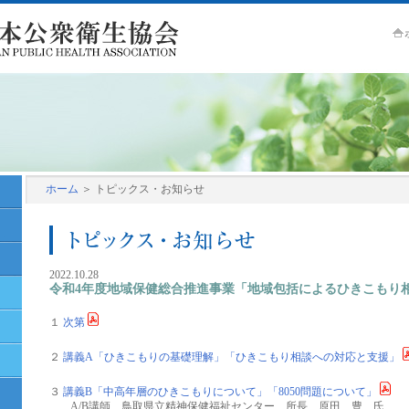
ホーム
＞ トピックス・お知らせ
2022.10.28
令和4年度地域保健総合推進事業「地域包括によるひきこもり
１
次第
２
講義A「ひきこもりの基礎理解」「ひきこもり相談への対応と支援」
３
講義B「中高年層のひきこもりについて」「8050問題について」
A/B講師 鳥取県立精神保健福祉センター 所長 原田 豊 氏