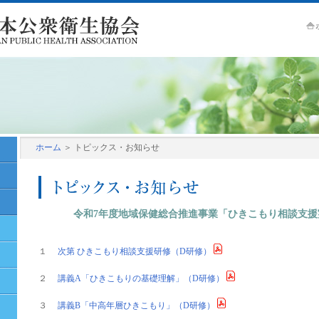
ホーム
＞ トピックス・お知らせ
令和7年度地域保健総合推進事業「ひきこもり相談支援
１
次第 ひきこもり相談支援研修（D研修）
２
講義A「ひきこもりの基礎理解」（D研修）
３
講義B「中高年層ひきこもり」（D研修）