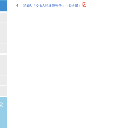
４
講義C「Ｑ＆A発達障害等」（D研修）